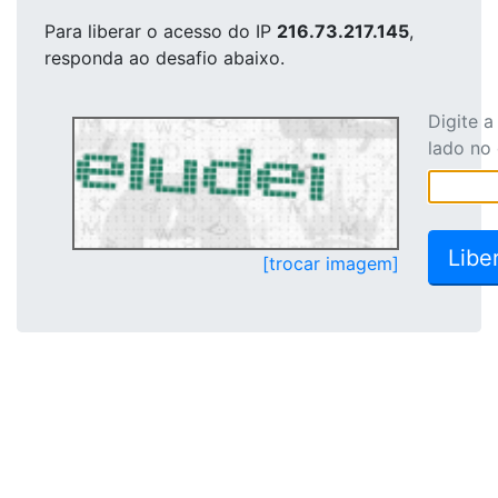
Para liberar o acesso
do IP
216.73.217.145
,
responda ao desafio abaixo.
Digite 
lado no
[trocar imagem]